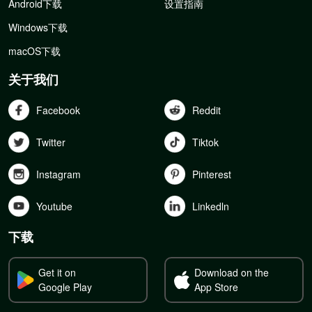
Android下载
设置指南
Windows下载
macOS下载
关于我们
Facebook
Reddit
Twitter
Tiktok
Instagram
Pinterest
Youtube
Linkedln
下载
Get it on
Download on the
Google Play
App Store