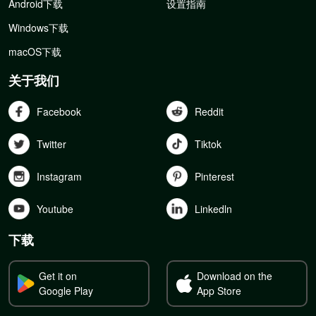
Android下载
设置指南
Windows下载
macOS下载
关于我们
Facebook
Reddit
Twitter
Tiktok
Instagram
Pinterest
Youtube
Linkedln
下载
Get it on
Download on the
Google Play
App Store