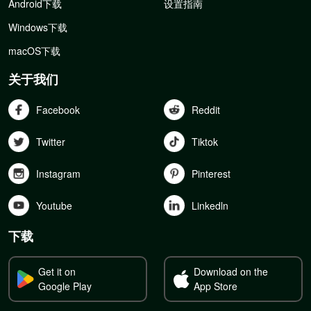
Android下载
设置指南
Windows下载
macOS下载
关于我们
Facebook
Reddit
Twitter
Tiktok
Instagram
Pinterest
Youtube
Linkedln
下载
Get it on
Download on the
Google Play
App Store