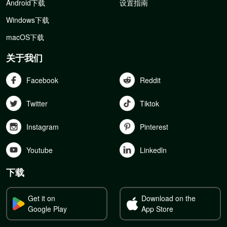
Android下载
设置指南
Windows下载
macOS下载
关于我们
Facebook
Reddit
Twitter
Tiktok
Instagram
Pinterest
Youtube
Linkedln
下载
Get it on
Download on the
Google Play
App Store