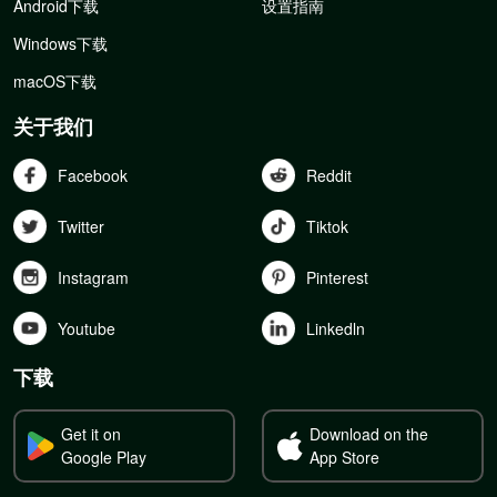
Android下载
设置指南
Windows下载
macOS下载
关于我们
Facebook
Reddit
Twitter
Tiktok
Instagram
Pinterest
Youtube
Linkedln
下载
Get it on
Download on the
Google Play
App Store