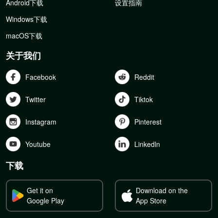
Android下载
设置指南
Windows下载
macOS下载
关于我们
Facebook
Reddit
Twitter
Tiktok
Instagram
Pinterest
Youtube
Linkedln
下载
Get it on
Download on the
Google Play
App Store