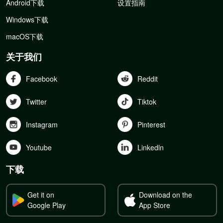
Android下载
设置指南
Windows下载
macOS下载
关于我们
Facebook
Reddit
Twitter
Tiktok
Instagram
Pinterest
Youtube
Linkedln
下载
Get it on
Download on the
Google Play
App Store