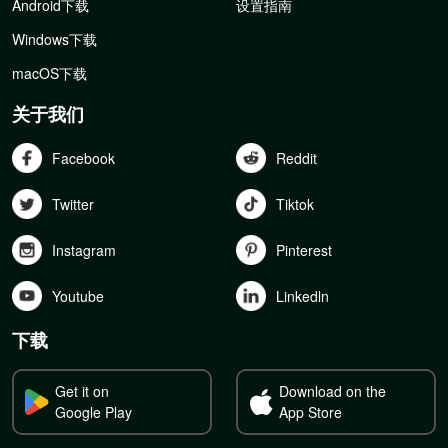
Android下载
设置指南
Windows下载
macOS下载
关于我们
Facebook
Reddit
Twitter
Tiktok
Instagram
Pinterest
Youtube
Linkedln
下载
Get it on
Download on the
Google Play
App Store