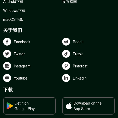
Android下载
设置指南
Windows下载
macOS下载
关于我们
Facebook
Reddit
Twitter
Tiktok
Instagram
Pinterest
Youtube
Linkedln
下载
Get it on
Download on the
Google Play
App Store