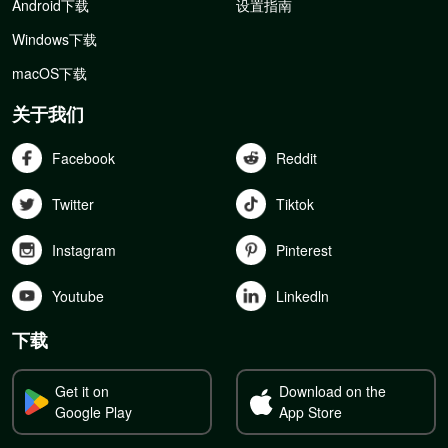
Android下载
设置指南
Windows下载
macOS下载
关于我们
Facebook
Reddit
Twitter
Tiktok
Instagram
Pinterest
Youtube
Linkedln
下载
Get it on
Download on the
Google Play
App Store