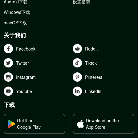
Android下载
设置指南
Windows下载
macOS下载
关于我们
Facebook
Reddit
Twitter
Tiktok
Instagram
Pinterest
Youtube
Linkedln
下载
Get it on
Download on the
Google Play
App Store