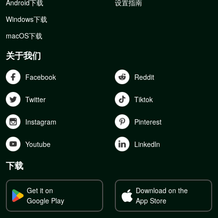
Android下载
设置指南
Windows下载
macOS下载
关于我们
Facebook
Reddit
Twitter
Tiktok
Instagram
Pinterest
Youtube
Linkedln
下载
Get it on
Download on the
Google Play
App Store