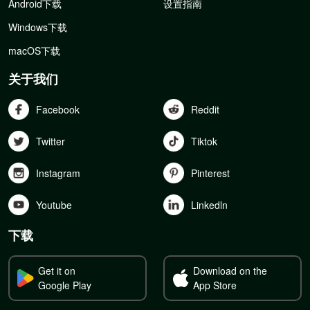
Android下载
设置指南
Windows下载
macOS下载
关于我们
Facebook
Reddit
Twitter
Tiktok
Instagram
Pinterest
Youtube
Linkedln
下载
Get it on
Download on the
Google Play
App Store