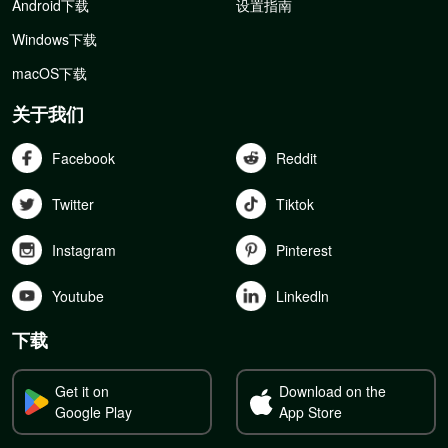
Android下载
设置指南
Windows下载
macOS下载
关于我们
Facebook
Reddit
Twitter
Tiktok
Instagram
Pinterest
Youtube
Linkedln
下载
Get it on
Download on the
Google Play
App Store