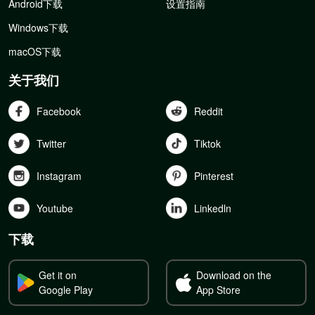
Android下载
设置指南
Windows下载
macOS下载
关于我们
Facebook
Reddit
Twitter
Tiktok
Instagram
Pinterest
Youtube
Linkedln
下载
Get it on
Download on the
Google Play
App Store