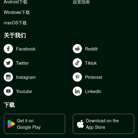
Android下载
设置指南
Windows下载
macOS下载
关于我们
Facebook
Reddit
Twitter
Tiktok
Instagram
Pinterest
Youtube
Linkedln
下载
Get it on
Download on the
Google Play
App Store