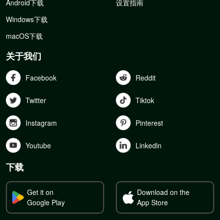
Android下载
设置指南
Windows下载
macOS下载
关于我们
Facebook
Reddit
Twitter
Tiktok
Instagram
Pinterest
Youtube
Linkedln
下载
Get it on
Download on the
Google Play
App Store