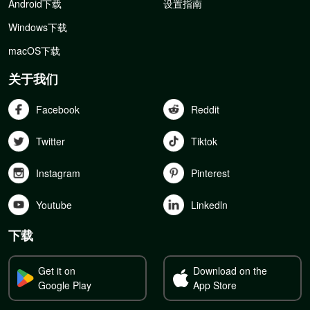
Android下载
设置指南
Windows下载
macOS下载
关于我们
Facebook
Reddit
Twitter
Tiktok
Instagram
Pinterest
Youtube
Linkedln
下载
Get it on
Download on the
Google Play
App Store