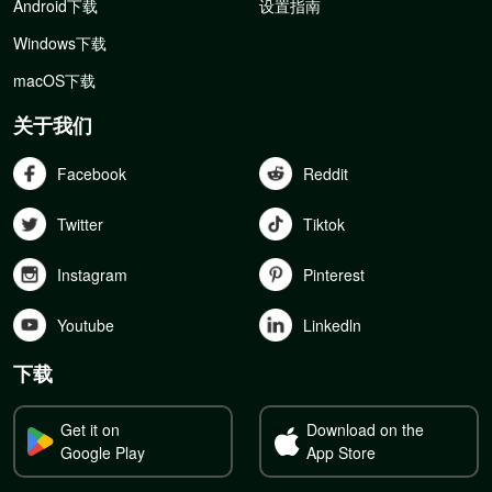
Android下载
设置指南
Windows下载
macOS下载
关于我们
Facebook
Reddit
Twitter
Tiktok
Instagram
Pinterest
Youtube
Linkedln
下载
Get it on
Download on the
Google Play
App Store