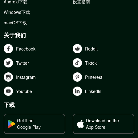
Android下载
设置指南
Windows下载
macOS下载
关于我们
Facebook
Reddit
Twitter
Tiktok
Instagram
Pinterest
Youtube
Linkedln
下载
Get it on
Download on the
Google Play
App Store