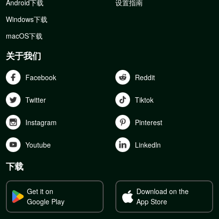
Android下载
设置指南
Windows下载
macOS下载
关于我们
Facebook
Reddit
Twitter
Tiktok
Instagram
Pinterest
Youtube
Linkedln
下载
Get it on
Download on the
Google Play
App Store