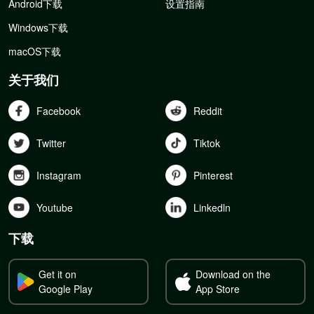
Android下载
设置指南
Windows下载
macOS下载
关于我们
Facebook
Reddit
Twitter
Tiktok
Instagram
Pinterest
Youtube
Linkedln
下载
Get it on
Download on the
Google Play
App Store