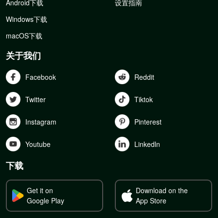
Android下载
设置指南
Windows下载
macOS下载
关于我们
Facebook
Reddit
Twitter
Tiktok
Instagram
Pinterest
Youtube
Linkedln
下载
Get it on
Download on the
Google Play
App Store