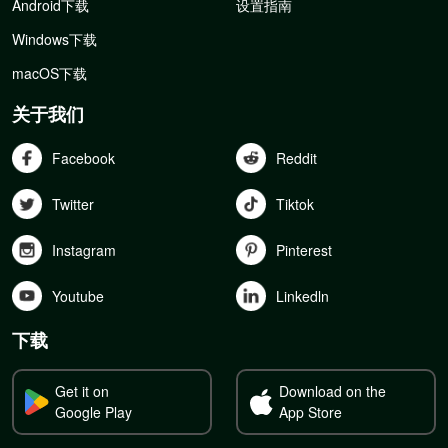
Android下载
设置指南
Windows下载
macOS下载
关于我们
Facebook
Reddit
Twitter
Tiktok
Instagram
Pinterest
Youtube
Linkedln
下载
Get it on
Download on the
Google Play
App Store