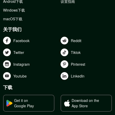
Android下载
设置指南
Windows下载
macOS下载
关于我们
Facebook
Reddit
Twitter
Tiktok
Instagram
Pinterest
Youtube
Linkedln
下载
Get it on
Download on the
Google Play
App Store