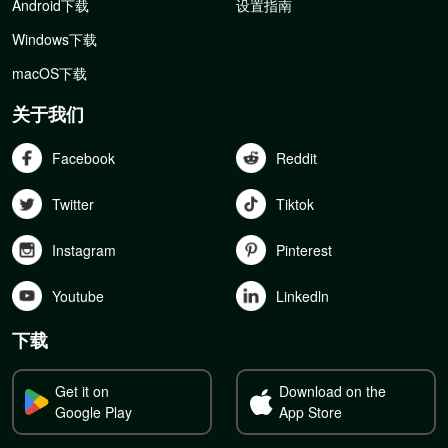
Android下载
设置指南
Windows下载
macOS下载
关于我们
Facebook
Reddit
Twitter
Tiktok
Instagram
Pinterest
Youtube
Linkedln
下载
Get it on
Download on the
Google Play
App Store