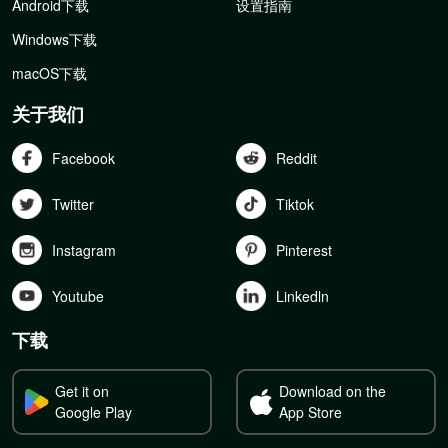
Android下载
设置指南
Windows下载
macOS下载
关于我们
Facebook
Reddit
Twitter
Tiktok
Instagram
Pinterest
Youtube
Linkedln
下载
Get it on
Download on the
Google Play
App Store