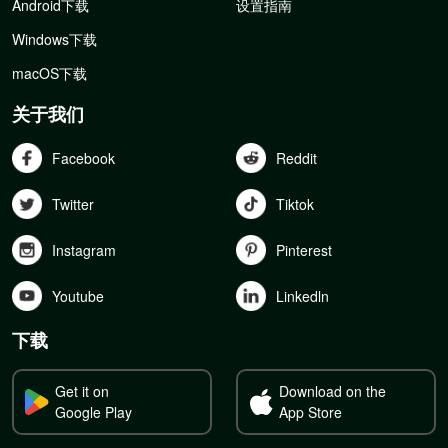
Android下载
设置指南
Windows下载
macOS下载
关于我们
Facebook
Reddit
Twitter
Tiktok
Instagram
Pinterest
Youtube
Linkedln
下载
Get it on
Download on the
Google Play
App Store