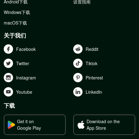
Android下载
设置指南
Windows下载
macOS下载
关于我们
Facebook
Reddit
Twitter
Tiktok
Instagram
Pinterest
Youtube
Linkedln
下载
Get it on
Download on the
Google Play
App Store