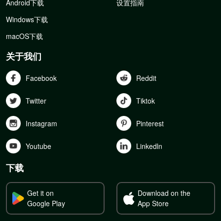
Android下载
设置指南
Windows下载
macOS下载
关于我们
Facebook
Reddit
Twitter
Tiktok
Instagram
Pinterest
Youtube
Linkedln
下载
Get it on
Download on the
Google Play
App Store