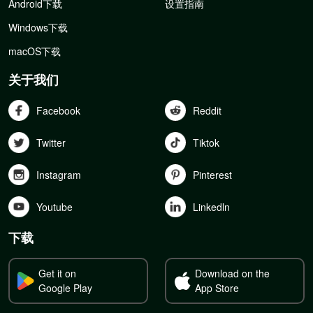
Android下载
设置指南
Windows下载
macOS下载
关于我们
Facebook
Reddit
Twitter
Tiktok
Instagram
Pinterest
Youtube
Linkedln
下载
Get it on
Download on the
Google Play
App Store