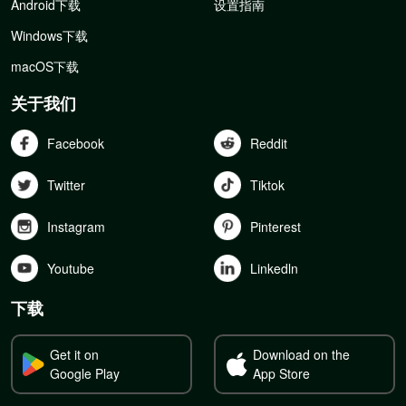
Android下载
设置指南
Windows下载
macOS下载
关于我们
Facebook
Reddit
Twitter
Tiktok
Instagram
Pinterest
Youtube
Linkedln
下载
Get it on
Download on the
Google Play
App Store