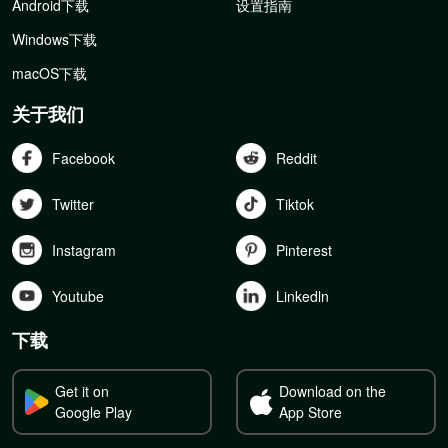
Android下载
设置指南
Windows下载
macOS下载
关于我们
Facebook
Reddit
Twitter
Tiktok
Instagram
Pinterest
Youtube
Linkedln
下载
Get it on
Download on the
Google Play
App Store