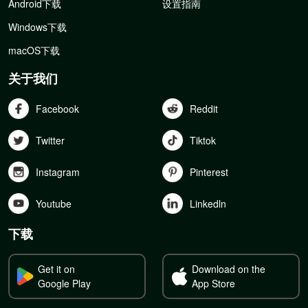
Android下载
设置指南
Windows下载
macOS下载
关于我们
Facebook
Reddit
Twitter
Tiktok
Instagram
Pinterest
Youtube
Linkedln
下载
Get it on
Download on the
Google Play
App Store