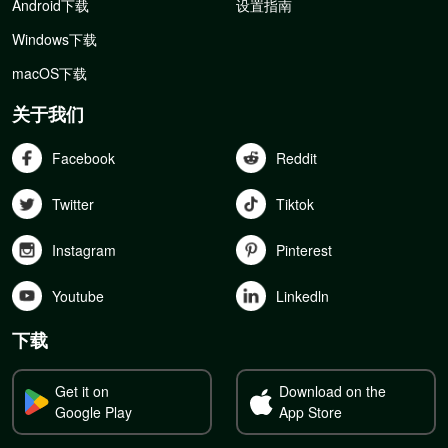
Android下载
设置指南
Windows下载
macOS下载
关于我们
Facebook
Reddit
Twitter
Tiktok
Instagram
Pinterest
Youtube
Linkedln
下载
Get it on
Download on the
Google Play
App Store