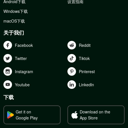
Android下载
设置指南
Windows下载
macOS下载
关于我们
Facebook
Reddit
Twitter
Tiktok
Instagram
Pinterest
Youtube
Linkedln
下载
Get it on
Download on the
Google Play
App Store