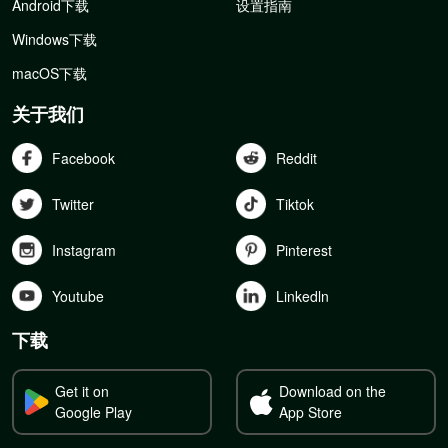
Android下载
设置指南
Windows下载
macOS下载
关于我们
Facebook
Reddit
Twitter
Tiktok
Instagram
Pinterest
Youtube
Linkedln
下载
Get it on
Download on the
Google Play
App Store