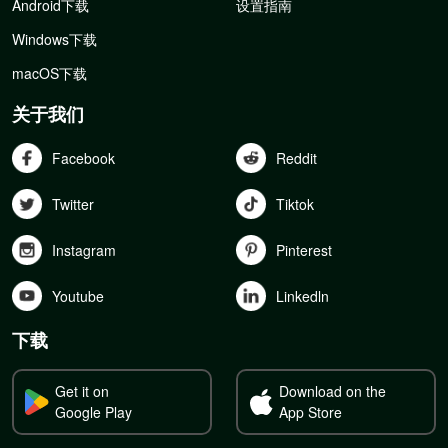
Android下载
设置指南
Windows下载
macOS下载
关于我们
Facebook
Reddit
Twitter
Tiktok
Instagram
Pinterest
Youtube
Linkedln
下载
Get it on
Download on the
Google Play
App Store