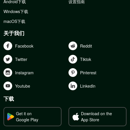
Android下载
设置指南
Windows下载
macOS下载
关于我们
Facebook
Reddit
Twitter
Tiktok
Instagram
Pinterest
Youtube
Linkedln
下载
Get it on
Download on the
Google Play
App Store