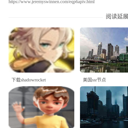
https://www.jeremyswinnen.com/eqp6apiv.html
阅读延
下载shadowrocket
美国ssr节点