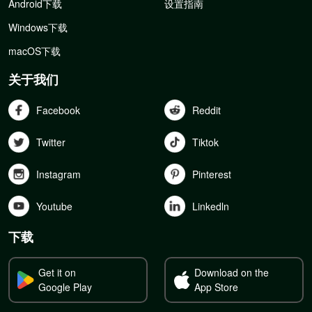
Android下载
设置指南
Windows下载
macOS下载
关于我们
Facebook
Reddit
Twitter
Tiktok
Instagram
Pinterest
Youtube
Linkedln
下载
Get it on
Download on the
Google Play
App Store