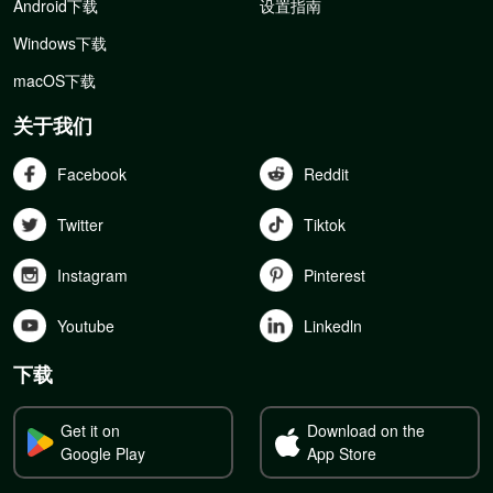
Android下载
设置指南
Windows下载
macOS下载
关于我们
Facebook
Reddit
Twitter
Tiktok
Instagram
Pinterest
Youtube
Linkedln
下载
Get it on
Download on the
Google Play
App Store