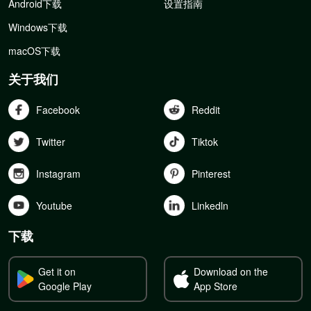
Android下载
设置指南
Windows下载
macOS下载
关于我们
Facebook
Reddit
Twitter
Tiktok
Instagram
Pinterest
Youtube
Linkedln
下载
Get it on
Download on the
Google Play
App Store