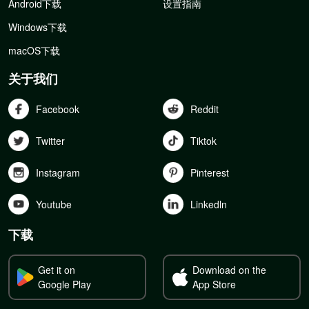
Android下载
设置指南
Windows下载
macOS下载
关于我们
Facebook
Reddit
Twitter
Tiktok
Instagram
Pinterest
Youtube
Linkedln
下载
Get it on
Download on the
Google Play
App Store