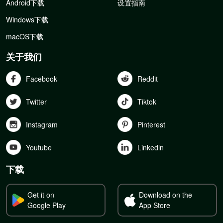
Android下载
设置指南
Windows下载
macOS下载
关于我们
Facebook
Reddit
Twitter
Tiktok
Instagram
Pinterest
Youtube
Linkedln
下载
Get it on
Download on the
Google Play
App Store