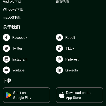
Android下载
设置指南
Windows下载
macOS下载
关于我们
Facebook
Reddit
Twitter
Tiktok
Instagram
Pinterest
Youtube
Linkedln
下载
Get it on
Download on the
Google Play
App Store