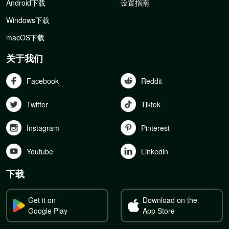
Android下载
设置指南
Windows下载
macOS下载
关于我们
Facebook
Reddit
Twitter
Tiktok
Instagram
Pinterest
Youtube
Linkedln
下载
Get it on
Download on the
Google Play
App Store