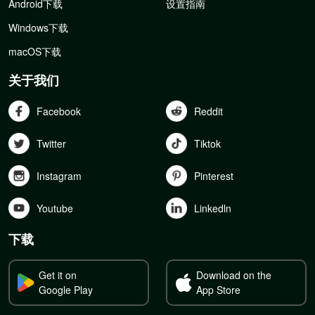
Android下载
设置指南
Windows下载
macOS下载
关于我们
Facebook
Reddit
Twitter
Tiktok
Instagram
Pinterest
Youtube
Linkedln
下载
Get it on
Download on the
Google Play
App Store