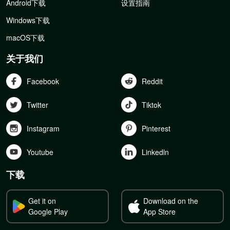
Android下载
设置指南
Windows下载
macOS下载
关于我们
Facebook
Reddit
Twitter
Tiktok
Instagram
Pinterest
Youtube
Linkedln
下载
Get it on
Download on the
Google Play
App Store