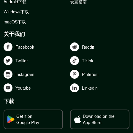
Android下载
设置指南
Windows下载
macOS下载
关于我们
Facebook
Reddit
Twitter
Tiktok
Instagram
Pinterest
Youtube
Linkedln
下载
Get it on
Download on the
Google Play
App Store